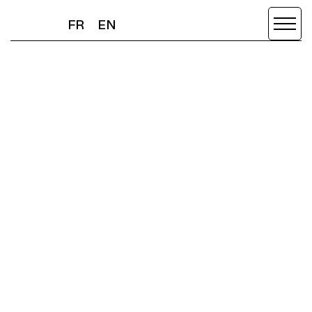
FR
EN
FR
EN
ARTURIA -
AUGMENTED
TECHNOLOGY & STARTUPS
/
DIGITAL & SOCIAL MEDIA
/
COMMERCIAL
FAITES DÉFILER VERS LE BAS
MALLETS