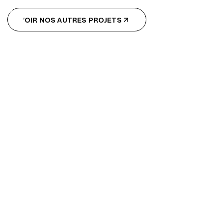
VOIR NOS AUTRES PROJETS
VOIR NOS AUTRES PROJETS
JAEGER LECOULTRE -
HYBRIS ARTISTICA
DRAGON
JAEGER LECOULTRE -
HYBRIS ARTISTICA
DRAGON
Luxury & Fashion
Digital & Social Media
Commercial