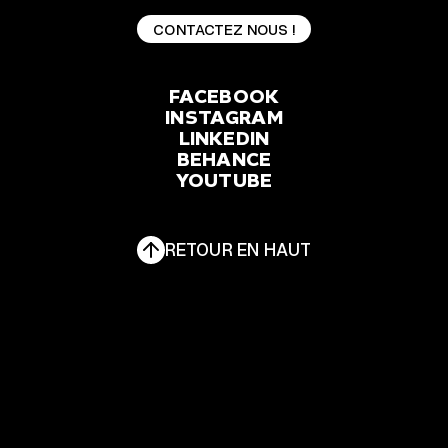
CONTACTEZ NOUS !
CONTACTEZ NOUS !
FACEBOOK
INSTAGRAM
FACEBOOK
LINKEDIN
INSTAGRAM
BEHANCE
YOUTUBE
LINKEDIN
BEHANCE
YOUTUBE
RETOUR EN HAUT