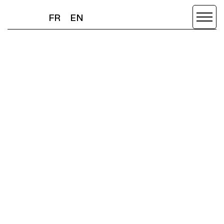
FR
EN
FR
EN
SCROLL DOWN